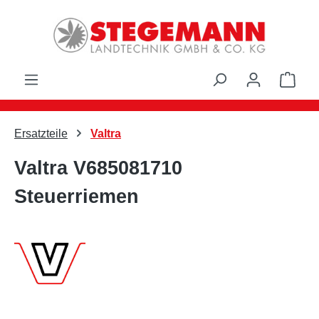
Zum Hauptinhalt springen
Ware
Ersatzteile
Valtra
Valtra V685081710
Steuerriemen