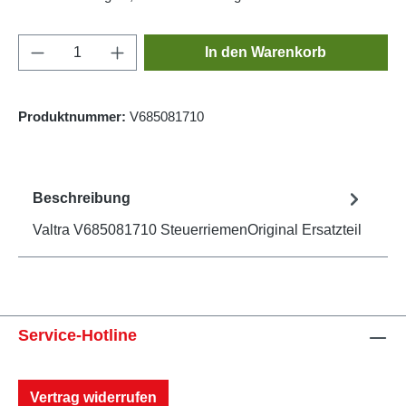
Produkt Anzahl: Gib den gewünschten Wert e
In den Warenkorb
Produktnummer:
V685081710
Beschreibung
Valtra V685081710 SteuerriemenOriginal Ersatzteil
Service-Hotline
Vertrag widerrufen