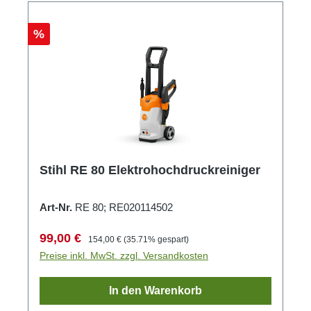
Rabatt
%
Stihl RE 80 Elektrohochdruckreiniger
Art-Nr.
RE 80; RE020114502
Verkaufspreis:
Regulärer Preis:
99,00 €
154,00 €
(35.71% gespart)
Preise inkl. MwSt. zzgl. Versandkosten
In den Warenkorb