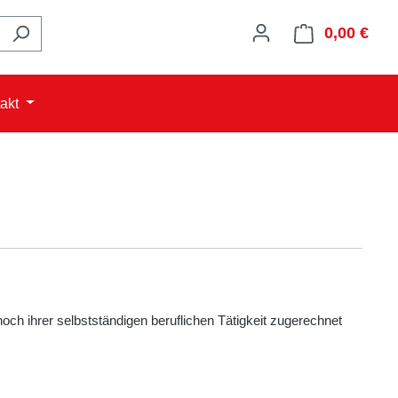
0,00 €
Ware
akt
och ihrer selbstständigen beruflichen Tätigkeit zugerechnet