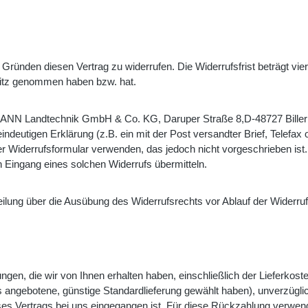
 Gründen diesen Vertrag zu
widerrufen. Die Widerrufsfrist beträgt v
Besitz genommen haben bzw. hat.
ANN Landtechnik GmbH & Co. KG, Daruper Straße 8,D-48727 Biller
indeutigen Erklärung (z.B. ein mit der Post
versandter Brief, Telefax
ter Widerrufsformular verwenden, das jedoch nicht vorgeschrieben is
n Eingang eines solchen Widerrufs übermitteln.
tteilung über die Ausübung des Widerrufsrechts vor Ablauf der Widerr
ngen, die wir von Ihnen erhalten haben, einschließlich der Lieferkos
uns angebotene, günstige Standardlieferung gewählt haben), unverzüg
ses Vertrags bei uns eingegangen ist. Für diese Rückzahlung verwend