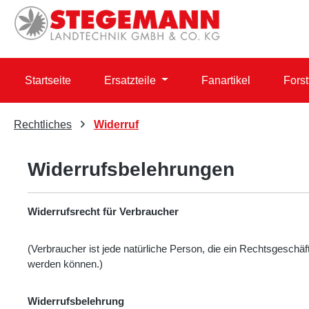
 Hauptinhalt springen
Zur Suche springen
Zur Hauptnavigation springen
Startseite
Ersatzteile
Fanartikel
Forst
Rechtliches
Widerruf
Widerrufsbelehrungen
Widerrufsrecht für Verbraucher
(Verbraucher ist jede natürliche Person, die ein Rechtsgeschä
werden können.)
Widerrufsbelehrung