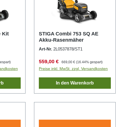
 Kit
STIGA Combi 753 SQ AE
Akku-Rasenmäher
Art-Nr.
2L0537878/ST1
Verkaufspreis:
Regulärer Preis:
559,00 €
espart)
669,00 €
(16.44% gespart)
sandkosten
Preise inkl. MwSt. zzgl. Versandkosten
rb
In den Warenkorb