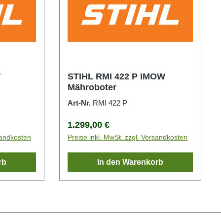
W
STIHL RMI 422 P IMOW
Mähroboter
Art-Nr.
RMI 422 P
Regulärer Preis:
1.299,00 €
sandkosten
Preise inkl. MwSt. zzgl. Versandkosten
rb
In den Warenkorb