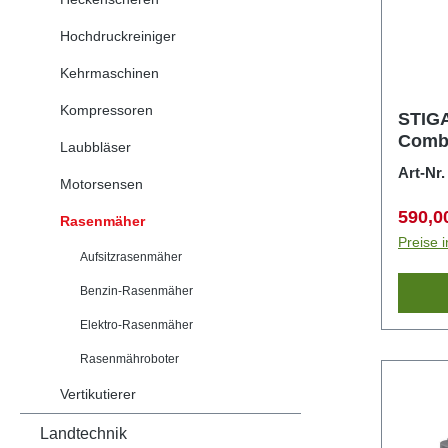
Hochdruckreiniger
Kehrmaschinen
Kompressoren
STIG
Comb
Laubbläser
Art-Nr
Motorsensen
Verkau
590,0
Rasenmäher
Preise 
Aufsitzrasenmäher
Benzin-Rasenmäher
Elektro-Rasenmäher
Rasenmähroboter
Vertikutierer
Landtechnik