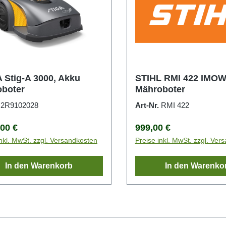
 Stig-A 3000, Akku
STIHL RMI 422 IMO
boter
Mähroboter
.
2R9102028
Art-Nr.
RMI 422
rer Preis:
Regulärer Preis:
,00 €
999,00 €
inkl. MwSt. zzgl. Versandkosten
Preise inkl. MwSt. zzgl. Ver
In den Warenkorb
In den Warenko