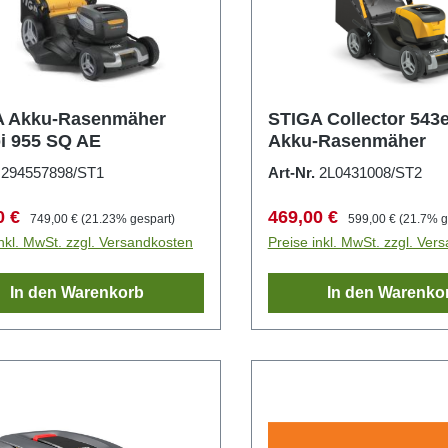
A Akku-Rasenmäher
STIGA Collector 543e
i 955 SQ AE
Akku-Rasenmäher
.
294557898/ST1
Art-Nr.
2L0431008/ST2
fspreis:
Regulärer Preis:
Verkaufspreis:
Regulärer Preis:
0 €
469,00 €
749,00 €
(21.23% gespart)
599,00 €
(21.7% g
inkl. MwSt. zzgl. Versandkosten
Preise inkl. MwSt. zzgl. Ver
In den Warenkorb
In den Warenko