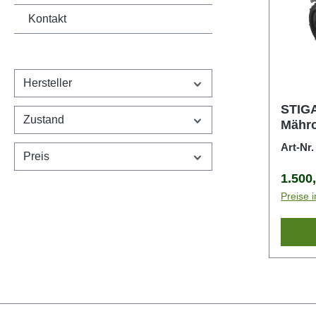
Kontakt
Hersteller
STIGA
Zustand
Mähro
Art-Nr
Preis
Regulä
1.500
Preise 