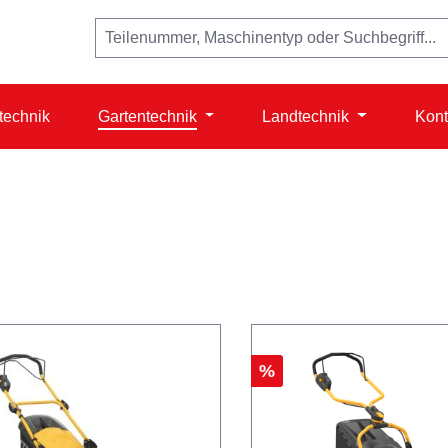
technik
Gartentechnik
Landtechnik
Kont
Rabatt
%