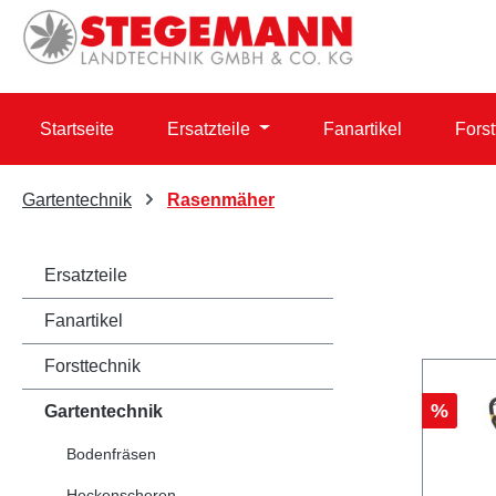
 Hauptinhalt springen
Zur Suche springen
Zur Hauptnavigation springen
Startseite
Ersatzteile
Fanartikel
Forst
Gartentechnik
Rasenmäher
Ersatzteile
Fanartikel
Forsttechnik
Rabatt
%
Gartentechnik
Bodenfräsen
Heckenscheren