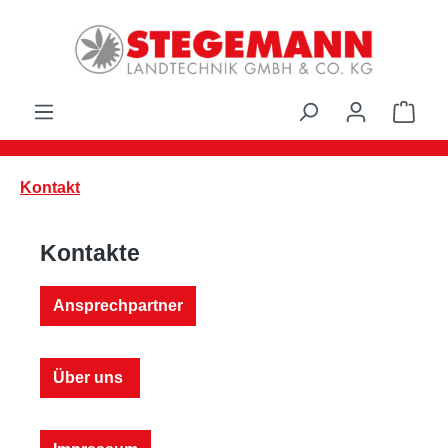
Zum Hauptinhalt springen
Ware
Kontakt
Kontakte
Ansprechpartner
Über uns