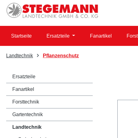
 Hauptinhalt springen
Zur Suche springen
Zur Hauptnavigation springen
Startseite
Ersatzteile
Fanartikel
Forst
Landtechnik
Pflanzenschutz
Ersatzteile
Fanartikel
Forsttechnik
Gartentechnik
Landtechnik