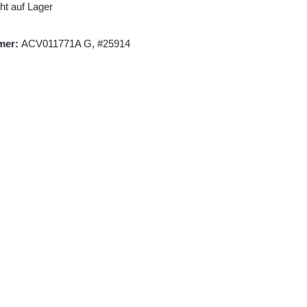
ht auf Lager
mer:
ACV011771A G, #25914