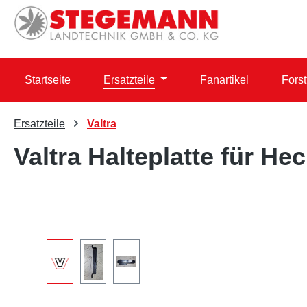
 Hauptinhalt springen
Zur Suche springen
Zur Hauptnavigation springen
Startseite
Ersatzteile
Fanartikel
Forst
Ersatzteile
Valtra
Valtra Halteplatte für H
Bildergalerie überspringen