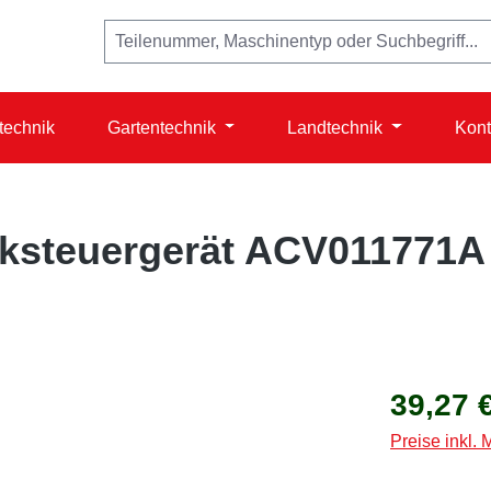
technik
Gartentechnik
Landtechnik
Kont
ecksteuergerät ACV011771A
Regulärer Prei
39,27 
Preise inkl.