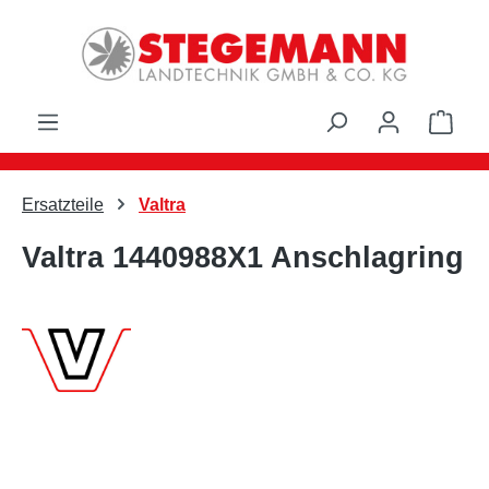
Zum Hauptinhalt springen
Ware
Ersatzteile
Valtra
Valtra 1440988X1 Anschlagring
Bildergalerie überspringen