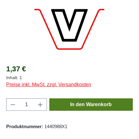
Regulärer Preis:
1,37 €
Inhalt:
1
Preise inkl. MwSt. zzgl. Versandkosten
Produkt Anzahl: Gib den gewünschten Wert e
In den Warenkorb
Produktnummer:
1440988X1