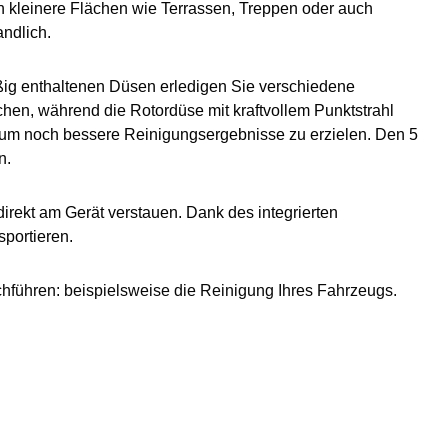
n kleinere Flächen wie Terrassen, Treppen oder auch
andlich
.
ßig enthaltenen Düsen erledigen Sie verschiedene
chen
, während die
Rotordüse mit kraftvollem Punktstrahl
 um noch bessere Reinigungsergebnisse zu erzielen. Den
5
n.
irekt am Gerät verstauen
. Dank des
integrierten
portieren.
hführen: beispielsweise die
Reinigung Ihres Fahrzeugs
.