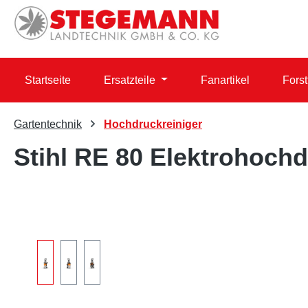
 Hauptinhalt springen
Zur Suche springen
Zur Hauptnavigation springen
Startseite
Ersatzteile
Fanartikel
Forst
Gartentechnik
Hochdruckreiniger
Stihl RE 80 Elektrohochd
Bildergalerie überspringen