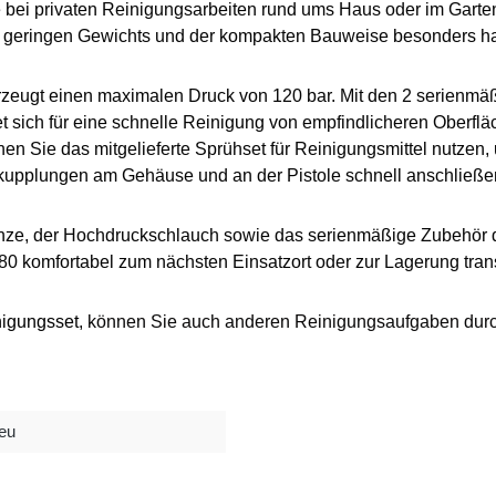
 bei
privaten Reinigungsarbeiten
rund ums Haus
oder im Garte
geringen Gewichts
und der kompakten Bauweise
besonders h
zeugt einen
maximalen Druck von 120 bar
. Mit den 2 serienmä
t sich für eine schnelle
Reinigung von empfindlicheren Oberflä
nnen Sie das
mitgelieferte Sprühset für Reinigungsmittel
nutzen,
kupplungen
am Gehäuse und an der Pistole schnell anschließe
nze, der Hochdruckschlauch sowie das serienmäßige Zubehör d
0 komfortabel zum nächsten Einsatzort oder zur Lagerung trans
nigungsset
, können Sie auch anderen Reinigungsaufgaben durc
eu