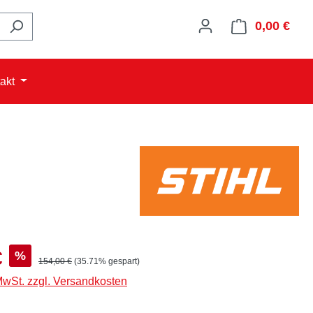
0,00 €
Ware
akt
:
€
%
Regulärer Preis:
154,00 €
(35.71% gespart)
 MwSt. zzgl. Versandkosten