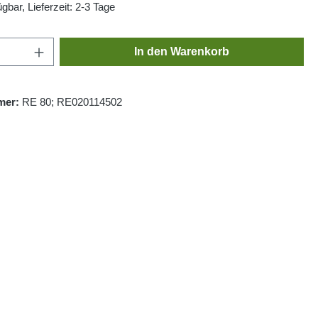
gbar, Lieferzeit: 2-3 Tage
Anzahl: Gib den gewünschten Wert ein oder
In den Warenkorb
mer:
RE 80; RE020114502