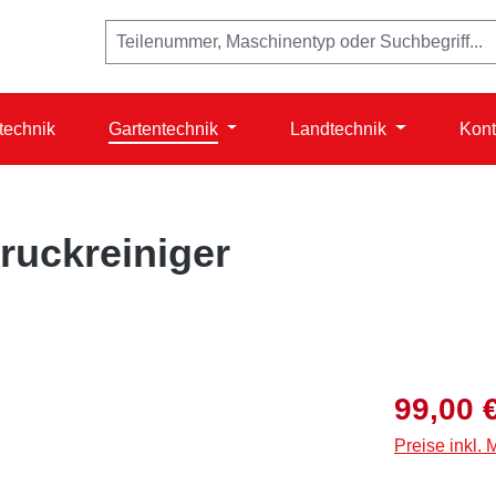
technik
Gartentechnik
Landtechnik
Kont
ruckreiniger
Verkaufspreis
99,00 
Preise inkl.