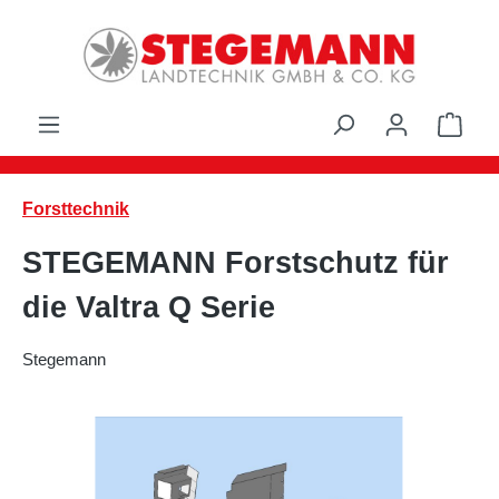
Zum Hauptinhalt springen
Ware
Forsttechnik
STEGEMANN Forstschutz für
die Valtra Q Serie
Stegemann
Bildergalerie überspringen