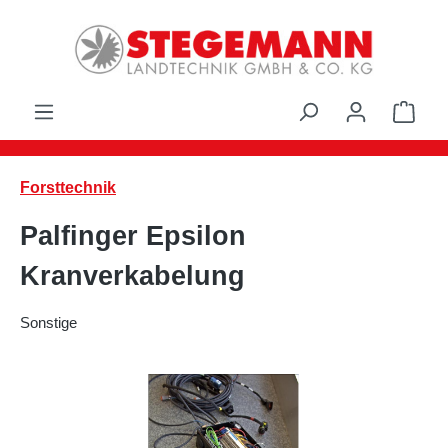
Zum Hauptinhalt springen
Ware
Forsttechnik
Palfinger Epsilon
Kranverkabelung
Sonstige
Bildergalerie überspringen