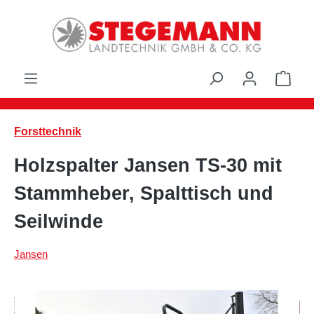
Zum Hauptinhalt springen
Ware
Forsttechnik
Holzspalter Jansen TS-30 mit
Stammheber, Spalttisch und
Seilwinde
Jansen
Bildergalerie überspringen