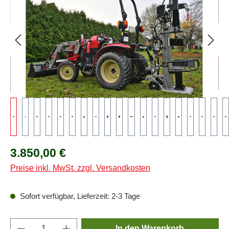
Regulärer Preis:
3.850,00 €
Preise inkl. MwSt. zzgl. Versandkosten
Sofort verfügbar, Lieferzeit: 2-3 Tage
Produkt Anzahl: Gib den gewünschten Wert e
In den Warenkorb