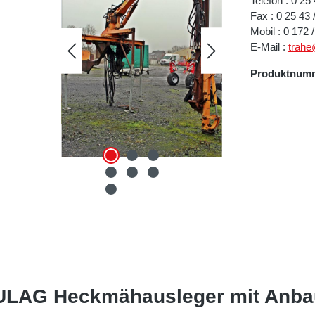
Telefon : 0 25
Fax : 0 25 43 
Mobil : 0 172 
E-Mail :
trah
Produktnum
MULAG Heckmähausleger mit Anba