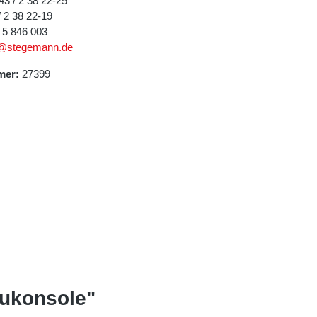
 43 / 2 38 22-25
/ 2 38 22-19
/ 5 846 003
e@stegemann.de
mer:
27399
ukonsole"