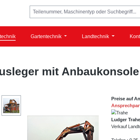
technik
Gartentechnik
Landtechnik
Kont
sleger mit Anbaukonsole
Preise auf A
Ansprechpar
Ludger Trah
Verkauf Landt