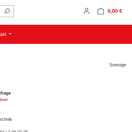
0,00 €
Ware
akt
Sonstige
nfrage
tner
e
echnik