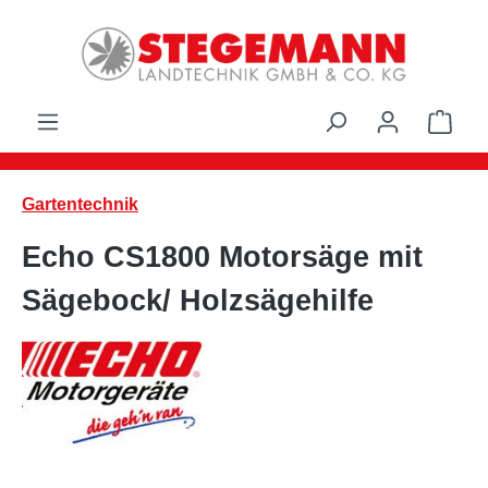
Zum Hauptinhalt springen
Ware
Gartentechnik
Echo CS1800 Motorsäge mit
Sägebock/ Holzsägehilfe