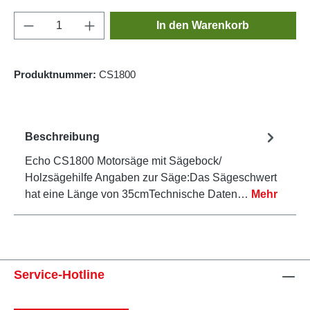
Produkt Anzahl: Gib den gewünschten Wert e
In den Warenkorb
Produktnummer:
CS1800
Beschreibung
Echo CS1800 Motorsäge mit Sägebock/
Holzsägehilfe Angaben zur Säge:Das Sägeschwert
hat eine Länge von 35cmTechnische Daten…
Mehr
Service-Hotline