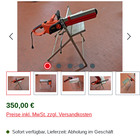
Bildergalerie überspringen
Regulärer Preis:
350,00 €
Preise inkl. MwSt. zzgl. Versandkosten
Sofort verfügbar, Lieferzeit: Abholung im Geschäft